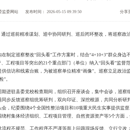
委监委网站
发布时间： 2026-05-15 09:39:50
分享至
通过巡前精准谋划、巡中协同研判、巡后闭环整改，将巡察政治
巡察整改“回头看”工作方案时，结合“4+10+3”群众身边不
疗、工程项目等突出的21个重点部门（单位）纳入“回头看”监
提供信访和线索台账，为被巡察单位精准“画像”。巡察立足政治
检”。
进驻县委党校检查期间，组织召开座谈会，集中会诊，巡察组
题同步反馈巡察组统筹研判，双向印证、深挖根源，共同分析研判
会，纪委围绕4个全国性整治项目和10项重大民生实事提供监
绕村集体经济组织、工程项目管理、自然资源资产等5个方面，
程不规范、工作程序不严谨等面上问题现场反馈、立行立改；