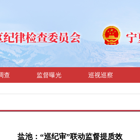
调查
监督曝光
巡视巡察
盐池：“巡纪审”联动监督提质效