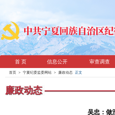
首 页
信息公开
审查调查
首页
>
宁夏纪委监委网站
>
廉政动态
正文
廉政动态
吴忠：做