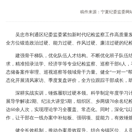
稿件来源：宁夏纪委监委网
吴忠市利通区纪委监委紧扣新时代纪检监察工作高质量发展
全方位锻造政治过硬、能力过硬、作风过硬、廉洁过硬的纪
建强骨干梯队，优化队伍人才结构。不断优化班子队伍结构
求，精准招录法学、经济学等专业纪检监察、巡察干部6人，
态储备案件审理、巡视巡察等领域骨干力量。健全“一对一”
态化开展清风家访、季度复盘评价，全方位跟踪干部成长，
深耕实战实训，锤炼履职过硬本领。科学制定年度学习计划
展导学解读2期、纪法大讲堂5期，组织区、乡两级70余名
达60余人次，实现理论学习全覆盖、常态化。同时，深化“
作，让干部在一线办案中补短板、强弱项、提能力，有效锤
健全长效机制，推动办案质效双升。结合乡镇区位、人员、工