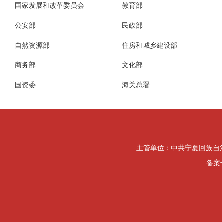
国家发展和改革委员会
教育部
公安部
民政部
自然资源部
住房和城乡建设部
商务部
文化部
国资委
海关总署
主管单位：中共宁夏回族自治区纪律检
备案