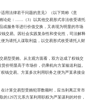
件适用法律若干问题的意见》（以下简称《意
贿论处：……（3）以其他交易形式非法收受请托
品或服务等进行价值交换，又表现为明显的市场
权钱交易。因社会实践复杂性和变化性，司法解释
之便为请托人谋取利益，以交易形式收受请托人财
交易型受贿。从主观方面看，双方达成了权钱交
租赁价明显高于市场价，仍乘机向方某输送利益。
了权钱交易。方某多次利用职务之便为严某承接业
在计算交易型受贿犯罪数额时，应当剥离正常市
取的129万元系方某利用职权为严某谋利的对价，