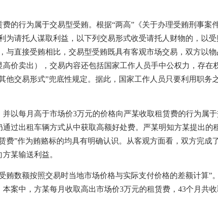
的行为属于交易型受贿。根据“两高”《关于办理受贿刑事案
便利为请托人谋取利益，以下列交易形式收受请托人财物的，以受
定，与直接受贿相比，交易型受贿既具有客观市场交易，双方以物
显高价卖出），交易内容还包括国家工作人员手中公权力，存在
以其他交易形式”兜底性规定。据此，国家工作人员只要利用职务
以每月高于市场价3万元的价格向严某收取租赁费的行为属于
仍通过出租车辆方式从中获取高额好处费。严某明知方某提出的
租赁费”作为贿赂标的均具有明确认识。从客观方面看，双方完成
向方某输送利益。
贿数额按照交易时当地市场价格与实际支付价格的差额计算”。
本案中，方某每月收取高出市场价3万元的租赁费，43个月共收