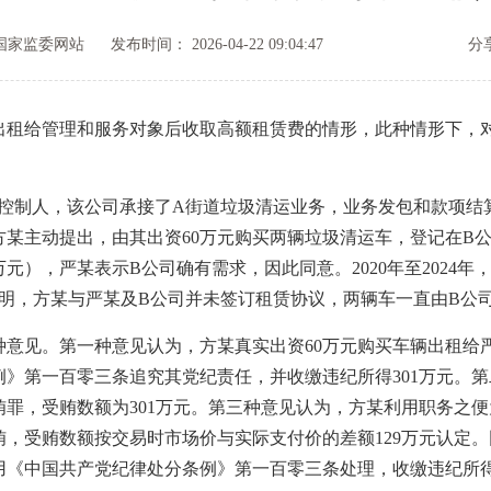
国家监委网站
发布时间： 2026-04-22 09:04:47
分
给管理和服务对象后收取高额租赁费的情形，此种情形下，对
制人，该公司承接了A街道垃圾清运业务，业务发包和款项结
，方某主动提出，由其出资60万元购买两辆垃圾清运车，登记在B
元），严某表示B公司确有需求，因此同意。2020年至2024
另查明，方某与严某及B公司并未签订租赁协议，两辆车一直由B公
见。第一种意见认为，方某真实出资60万元购买车辆出租给
》第一百零三条追究其党纪责任，并收缴违纪所得301万元。
罪，受贿数额为301万元。第三种意见认为，方某利用职务之
，受贿数额按交易时市场价与实际支付价的差额129万元认定。
《中国共产党纪律处分条例》第一百零三条处理，收缴违纪所得