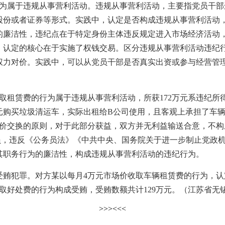
为属于违规从事营利活动。违规从事营利活动，主要指党员干部
股份或者证券等形式。实践中，认定是否构成违规从事营利活动
的廉洁性，违纪点在于特定身份主体违反规定进入市场经济活动
，认定的核心在于实施了权钱交易。区分违规从事营利活动违纪
权力对价。实践中，可以从党员干部是否真实出资或参与经营管
赁费的行为属于违规从事营利活动，所获172万元系违纪所得
元购买垃圾清运车，实际出租给B公司使用，且客观上承担了车
等价交换的原则，对于此部分获益，双方并无利益输送合意，不
员，违反《公务员法》《中共中央、国务院关于进一步制止党政
其职务行为的廉洁性，构成违规从事营利活动的违纪行为。
犯罪。对方某以每月4万元市场价收取车辆租赁费的行为，认定
取好处费的行为构成受贿，受贿数额共计129万元。（江苏省无锡
>>>
<<<