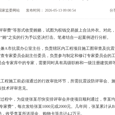
国家监委网站
发布时间： 2026-05-13 09:00:54
分
评审费”等形式收受贿赂，试图为权钱交易披上合法外衣。对此
行“贿”之实的行为予以坚决打击。笔者结合一起案例进行分析。
A市抗震办公室主任，负责辖区内工程项目施工图审查及抗震
审查专家委员会副主任委员，负责参与制定和修订专家委员会的
员会专家库中的专家，需要同时具有高级职称和一级注册建筑师
程施工前必须通过的行政审批环节，所需抗震设防评审会、施
表技术评审意见。
审查过程中，为促使张某尽快安排评审会并使项目顺利通过，李某
费”，每次发给张某1000元或2000元。几年间，张某累计从B公
，收受李某所送现金、购物卡等共计4.2万元。