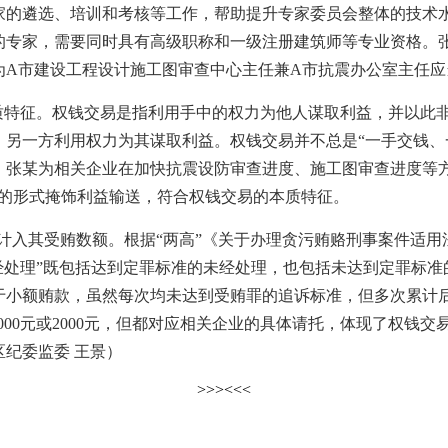
家的遴选、培训和考核等工作，帮助提升专家委员会整体的技术
的专家，需要同时具有高级职称和一级注册建筑师等专业资格。
为A市建设工程设计施工图审查中心主任兼A市抗震办公室主任
特征。权钱交易是指利用手中的权力为他人谋取利益，并以此非
，另一方利用权力为其谋取利益。权钱交易并不总是“一手交钱、
张某为相关企业在加快抗震设防审查进度、施工图审查进度等方面
酬的形式掩饰利益输送，符合权钱交易的本质特征。
计入其受贿数额。根据“两高”《关于办理贪污贿赂刑事案件适用
经处理”既包括达到定罪标准的未经处理，也包括未达到定罪标
于小额贿款，虽然每次均未达到受贿罪的追诉标准，但多次累计
000元或2000元，但都对应相关企业的具体请托，体现了权钱
纪委监委 王景）
>>>
<<<