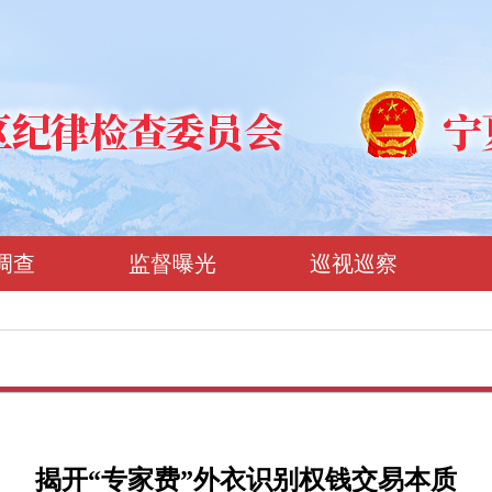
调查
监督曝光
巡视巡察
揭开“专家费”外衣识别权钱交易本质