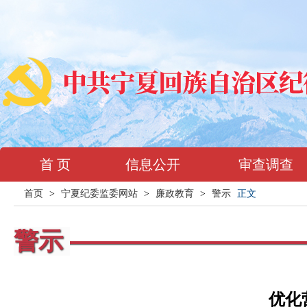
首 页
信息公开
审查调查
首页
>
宁夏纪委监委网站
>
廉政教育
>
警示
正文
警示
优化