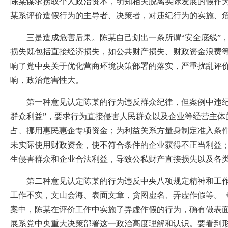
陈某谋求捞取个人政治资本，明知相关脱离实际发展的假作为
某系评价造假行为的主导者、决策者，对违纪行为的实施、
三是造成危害后果。陈某自己划出一条所谓“安全底线”，
损失既包括直接经济损失，如公共财产损失、财政资金浪费
响了党中央关于优化营商环境决策部署的落实，严重扰乱评
响，政治危害性大。
第一种意见认定陈某的行为违反群众纪律，但案例中违纪行
群众利益”，要求行为直接侵害人民群众以及企业等经营主
占、挪用惠民惠企专项资金；为利益关系方量身制定准入条
未实际使用财政资金，使不符合条件的企业获得不正当利益
生侵害群众和企业合法利益，导致公私财产直接损失以及各
第二种意见认定陈某的行为违反中央八项规定精神和工作纪
工作不实，文山会海、表面文章，贪图虚名、弄虚作假等。
案中，陈某在评价工作中实施了弄虚作假的行为，确有做表
展系党中央重大决策部署这一政治高度理解和认识。要看到