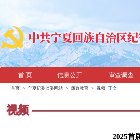
首 页
信息公开
审查调查
首页
>
宁夏纪委监委网站
>
廉政教育
>
视频
正文
视频
2025