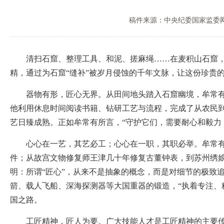
稿件来源：中央纪委国家监委
清扫石窟、整理工具、和泥、搓麻绳……在麦积山石窟，有
精，通过为石窟“缝补”被岁月侵蚀的千年文脉，让这份珍贵
器物有形，匠心无界。从田间地头踏入石窟幽境，牟常有的
他利用休息时间阅读书籍、钻研工艺与流程，完成了从农民
艺日臻成熟。正如牟常有所言，“守护它们，需要耐心和毅力
心心在一艺，其艺必工；心心在一职，其职必举。牟常有的
件；从故宫文物修复师王津几十年修复古董钟表，到苏州绣
明：所谓“匠心”，从来不是抽象的概念，而是对细节的极致
箭、载人飞船、深海探测器等大国重器的锻造，“执着专注、
国之路。
工匠精神，匠人为要。广大技能人才是工匠精神的主要传承