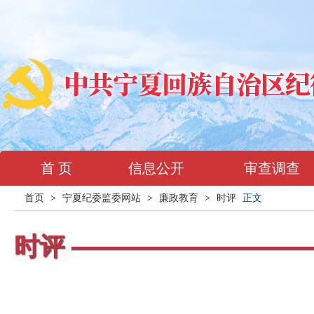
首 页
信息公开
审查调查
首页
>
宁夏纪委监委网站
>
廉政教育
>
时评
正文
时评