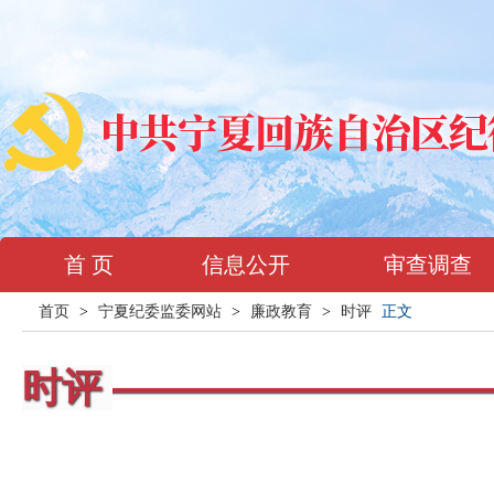
首 页
信息公开
审查调查
首页
>
宁夏纪委监委网站
>
廉政教育
>
时评
正文
时评