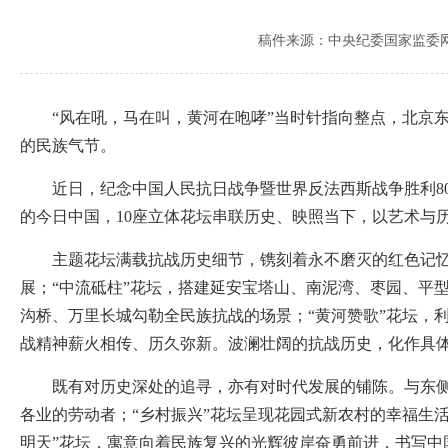
稿件来源：中央纪委国家监委
“风在吼，马在叫，黄河在咆哮”当时针指向整点，北京东
的民族气节。
近日，纪念中国人民抗日战争暨世界反法西斯战争胜利80
的今日中国，10座立体花坛串联历史、映照当下，以艺术与
主题花坛满载抗战历史细节，镌刻着永不磨灭的红色记忆。
展；“中流砥柱”花坛，搭建延安宝塔山、南泥湾、枣园、平
沟桥、万里长城勾勒全民族抗战的场景；“黄河赞歌”花坛，
战精神薪火相传、历久弥新。波澜壮阔的抗战历史，化作具体
既有对历史深处的追寻，亦有对时代发展的铺陈。与东侧历史
各业的劳动者；“乡村振兴”花坛呈现花园式新农村的幸福生活
明天”花坛，寓意向着民族复兴的光辉彼岸奋勇前进，书写中