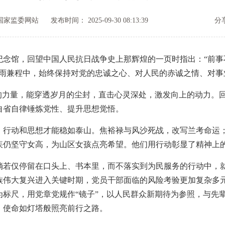
国家监委网站
发布时间： 2025-09-30 08:13:39
分
馆，回望中国人民抗日战争史上那辉煌的一页时指出：“前事
风雨兼程中，始终保持对党的忠诚之心、对人民的赤诚之情、对事
力量，能穿透岁月的尘封，直击心灵深处，激发向上的动力。回
自省自律锤炼党性、提升思想觉悟。
动和思想才能稳如泰山。焦裕禄与风沙死战，改写兰考命运；
疾仍坚守女高，为山区女孩点亮希望。他们用行动彰显了精神上
仅停留在口头上、书本里，而不落实到为民服务的行动中，就
族伟大复兴进入关键时期，党员干部面临的风险考验更加复杂多
为标尺，用党章党规作“镜子”，以人民群众新期待为参照，与先
，使命如灯塔般照亮前行之路。