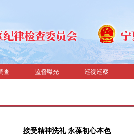
调查
监督曝光
巡视巡察
接受精神洗礼 永葆初心本色