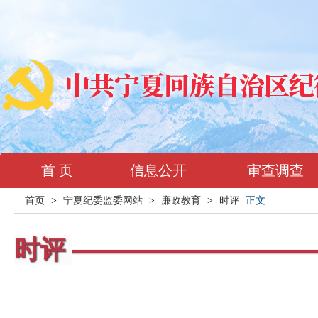
首 页
信息公开
审查调查
首页
>
宁夏纪委监委网站
>
廉政教育
>
时评
正文
时评