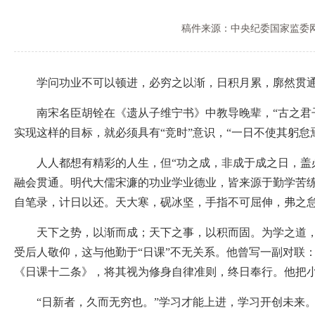
稿件来源：中央纪委国家监委
学问功业不可以顿进，必穷之以渐，日积月累，廓然贯
南宋名臣胡铨在《遗从子维宁书》中教导晚辈，“古之君子
实现这样的目标，就必须具有“竞时”意识，“一日不使其躬
人人都想有精彩的人生，但“功之成，非成于成之日，盖必有
融会贯通。明代大儒宋濂的功业学业德业，皆来源于勤学苦
自笔录，计日以还。天大寒，砚冰坚，手指不可屈伸，弗之怠
天下之势，以渐而成；天下之事，以积而固。为学之道，不
受后人敬仰，这与他勤于“日课”不无关系。他曾写一副对联
《日课十二条》，将其视为修身自律准则，终日奉行。他把
“日新者，久而无穷也。”学习才能上进，学习开创未来。