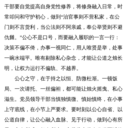
干部要自觉提高自身党性修养，将修身融入日常，时
常叩问和守护初心，做到“治官事则不营私家，在公
门则不言货利，当公法则不阿亲戚，奉公举贤则不避
仇雠。”公心不是口号，而要融入履职的一言一行：
决策不偏不倚，办事一视同仁，用人唯贤是举，处事
一碗水端平。唯有剔除私心杂念，才能让公道之烛长
明，让权力运行不偏轨、不越界。
公心之守，在于持之以恒、防微杜渐。一顿饭
局、一次请托、一丝偏袒，都可能让烛火摇曳、私心
滋生。党员领导干部当慎独慎微、慎始慎终，在小事
上守底线，在小节上严要求。要时刻以公心自省、以
公道自律，让公心融入血脉、见于行动，做到心有所