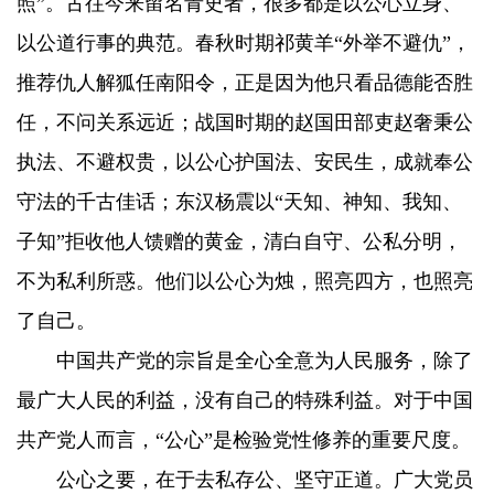
照”。古往今来留名青史者，很多都是以公心立身、
以公道行事的典范。春秋时期祁黄羊“外举不避仇”，
推荐仇人解狐任南阳令，正是因为他只看品德能否胜
任，不问关系远近；战国时期的赵国田部吏赵奢秉公
执法、不避权贵，以公心护国法、安民生，成就奉公
守法的千古佳话；东汉杨震以“天知、神知、我知、
子知”拒收他人馈赠的黄金，清白自守、公私分明，
不为私利所惑。他们以公心为烛，照亮四方，也照亮
了自己。
中国共产党的宗旨是全心全意为人民服务，除了
最广大人民的利益，没有自己的特殊利益。对于中国
共产党人而言，“公心”是检验党性修养的重要尺度。
公心之要，在于去私存公、坚守正道。广大党员