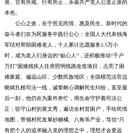
畏、言有所戒、行有所止，永葆共产党人公道正派的
本色。
公心之效，在于照见民情、惠及民生。新时代的
奋斗者们在为民服务中践行公心：全国人大代表钱海
军结对帮助困难老人，个人累计志愿服务2.5万小
时，成为老人们身边的“贴心人”，还积极推动“千户
万灯”困难残疾人住房照明线路改造项目，点亮了困
难家庭、偏远山区、少数民族地区；全国模范法官边
晓斌扎根司法一线，诚挚耐心调解民生纠纷，直至最
后一刻，他仍在为案件奔忙，用生命守护着司法公
正；驻守山村的黄文秀，遍访全村贫困户，手绘民情
地图，带领村民发展砂糖橘、八角等产业，笃信“只
有把个人的追求融入党的理想之中，理想才会更远