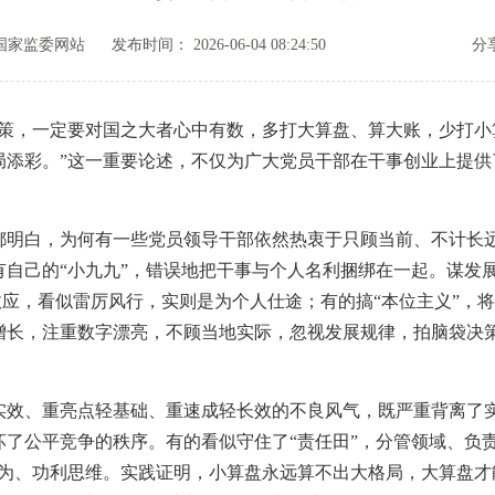
国家监委网站
发布时间： 2026-06-04 08:24:50
分
，一定要对国之大者心中有数，多打大算盘、算大账，少打小
局添彩。”这一重要论述，不仅为广大党员干部在干事创业上提供
白，为何有一些党员领导干部依然热衷于只顾当前、不计长远；
有自己的“小九九”，错误地把干事与个人名利捆绑在一起。谋发
效应，看似雷厉风行，实则是为个人仕途；有的搞“本位主义”，
增长，注重数字漂亮，不顾当地实际，忽视发展规律，拍脑袋决
、重亮点轻基础、重速成轻长效的不良风气，既严重背离了实
了公平竞争的秩序。有的看似守住了“责任田”，分管领域、负
行为、功利思维。实践证明，小算盘永远算不出大格局，大算盘才