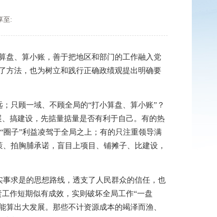
享至:
算盘、算小账，善于把地区和部门的工作融入党
了方法，也为树立和践行正确政绩观提出明确要
只顾一域、不顾全局的“打小算盘、算小账”？
展、搞建设，先掂量掂量是否有利于自己。有的热
将“圈子”利益凌驾于全局之上；有的只注重领导满
策、拍胸脯承诺，盲目上项目、铺摊子、比建设，
事求是的思想路线，透支了人民群众的信任，也
责工作短期似有成效，实则破坏全局工作“一盘
能算出大发展。那些不计资源成本的竭泽而渔、