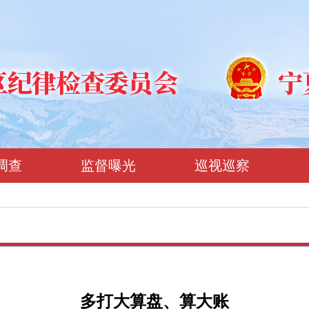
调查
监督曝光
巡视巡察
多打大算盘、算大账