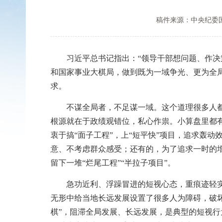
稿件来源：中央纪委
习近平总书记指出：“领导干部想问题、作决策
和国家事业大棋局，做到既为一域争光、更为全
求。
不谋全局者，不足谋一域。这个道理很多人都明
根源就在于政绩观错位，私心作祟。小算盘里都
衷于搞“面子工程”，上“短平快”项目，追求轰动
意、不考虑群众感受；还有的，为了追求一时的
留下一堆“烂尾工程”“半拉子项目”。
急功近利、浮躁冒进的短视心态，重痕迹轻实效
无形中给当地长远发展设置了很多人为障碍，破坏
棋”，阻滞全局发展、长远发展，是典型的短视