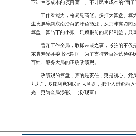
不计生态成本的项目盲上、不计民生成本的“面子
工作看能力，格局见高低。多打大算盘、算大账
生态屏障到东南沿海的绿色能源，从京津冀协同
算盘，算当下的小账，只顾眼前的局部利益，只
善谋工作全局，敢抓未成之事，考验的不仅是敢
东省寿光县委书记期间，为了支持老百姓试验冬暖
百姓、服务大局的正确政绩观。
政绩观的算盘，算的是责任，更是初心。党员干
九九”，多拨利党利民的大算盘，把个人进退融入
光、更为全局添彩。（孙现富）