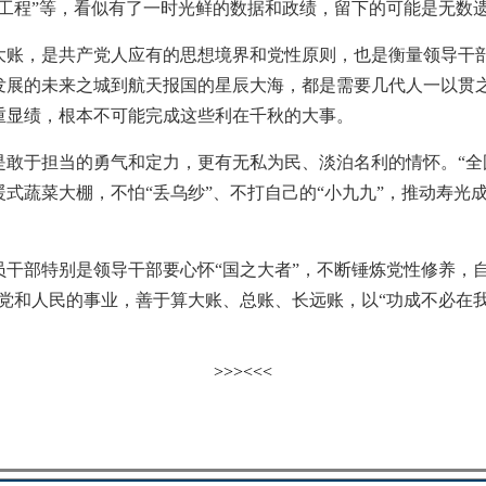
工程”等，看似有了一时光鲜的数据和政绩，留下的可能是无数
，是共产党人应有的思想境界和党性原则，也是衡量领导干部
发展的未来之城到航天报国的星辰大海，都是需要几代人一以贯
重显绩，根本不可能完成这些利在千秋的大事。
于担当的勇气和定力，更有无私为民、淡泊名利的情怀。“全国
式蔬菜大棚，不怕“丢乌纱”、不打自己的“小九九”，推动寿光
部特别是领导干部要心怀“国之大者”，不断锤炼党性修养，自觉
党和人民的事业，善于算大账、总账、长远账，以“功成不必在我
>>>
<<<