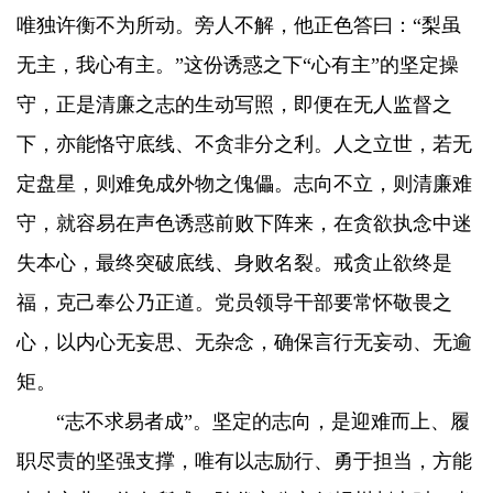
唯独许衡不为所动。旁人不解，他正色答曰：“梨虽
无主，我心有主。”这份诱惑之下“心有主”的坚定操
守，正是清廉之志的生动写照，即便在无人监督之
下，亦能恪守底线、不贪非分之利。人之立世，若无
定盘星，则难免成外物之傀儡。志向不立，则清廉难
守，就容易在声色诱惑前败下阵来，在贪欲执念中迷
失本心，最终突破底线、身败名裂。戒贪止欲终是
福，克己奉公乃正道。党员领导干部要常怀敬畏之
心，以内心无妄思、无杂念，确保言行无妄动、无逾
矩。
“志不求易者成”。坚定的志向，是迎难而上、履
职尽责的坚强支撑，唯有以志励行、勇于担当，方能