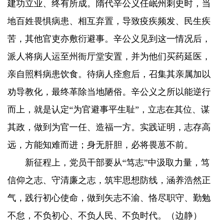
建功立业、终有所成。隋代辛公义任岷州刺史时，当
地百姓畏惧病患、相互弃置，导致疫疾频发、民生疾
苦，其他官吏亦敷衍避事。辛公义见到这一情况后，
派人将病人运至州衙厅堂安置，并为他们买药延医，
亲自照料病患饮食。待病人痊愈后，召集其亲属加以
劝导教化，最终革除当地陋俗。辛公义之所以能逆行
而上，就是认定“为官避事平生耻”，立志在其位、谋
其政，做到为官一任、造福一方。实践证明，志存高
远，方能知难而进；身无肝胆，必将畏葸不前。
新征程上，党员干部要从“笃志”中汲取力量，笃
信仰之志、守清廉之志，筑牢思想防线，涵养浩然正
气，践行初心使命，做到矢志不渝、恪尽职守、勤勉
不怠，不负初心、不负人民、不负时代。（边静）