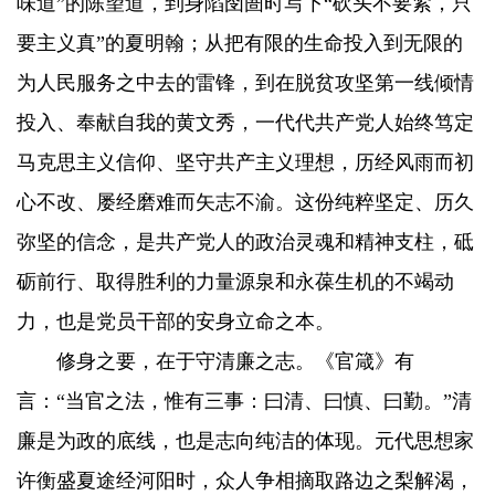
味道”的陈望道，到身陷囹圄时写下“砍头不要紧，只
要主义真”的夏明翰；从把有限的生命投入到无限的
为人民服务之中去的雷锋，到在脱贫攻坚第一线倾情
投入、奉献自我的黄文秀，一代代共产党人始终笃定
马克思主义信仰、坚守共产主义理想，历经风雨而初
心不改、屡经磨难而矢志不渝。这份纯粹坚定、历久
弥坚的信念，是共产党人的政治灵魂和精神支柱，砥
砺前行、取得胜利的力量源泉和永葆生机的不竭动
力，也是党员干部的安身立命之本。
修身之要，在于守清廉之志。《官箴》有
言：“当官之法，惟有三事：曰清、曰慎、曰勤。”清
廉是为政的底线，也是志向纯洁的体现。元代思想家
许衡盛夏途经河阳时，众人争相摘取路边之梨解渴，