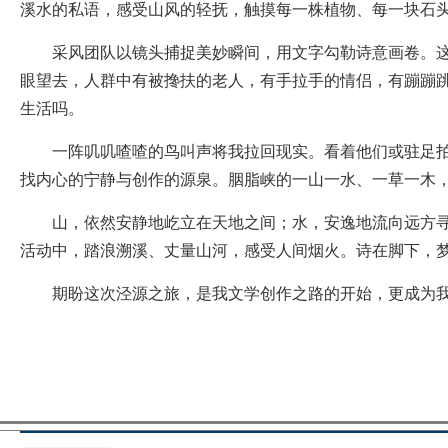
溪水的私语，感受山风的轻抚，触摸每一株植物、每一块石
采风团队以镜头捕捉美妙瞬间，用文字勾勒诗意画卷。这里
眼望去，人群中有被搀扶的老人，有手拉手的情侣，有蹦蹦跳
生活吗。
一阵叽叽喳喳的鸟叫声将我拉回现实。看着他们或驻足拍照
找内心的宁静与创作的源泉。胭脂峡的一山一水、一草一木
山，依然安静地屹立在天地之间；水，安逸地流向远方寻找
活动中，踏浪溯溪、丈量山河，感受人间烟火。诗在脚下，
期盼这次泾源之旅，是我文学创作之路的开始，更成为我