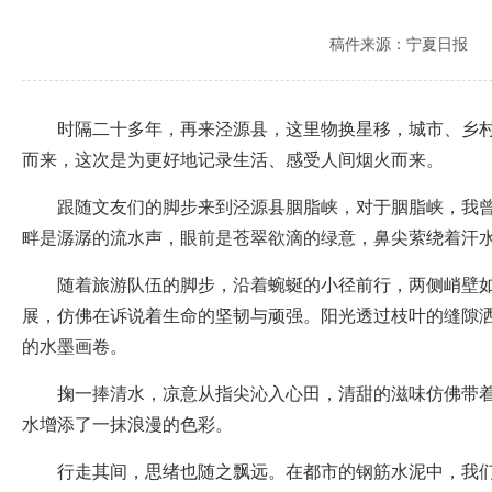
稿件来源：宁夏日报
时隔二十多年，再来泾源县，这里物换星移，城市、乡村都
而来，这次是为更好地记录生活、感受人间烟火而来。
跟随文友们的脚步来到泾源县胭脂峡，对于胭脂峡，我曾经
畔是潺潺的流水声，眼前是苍翠欲滴的绿意，鼻尖萦绕着汗
随着旅游队伍的脚步，沿着蜿蜒的小径前行，两侧峭壁如刀
展，仿佛在诉说着生命的坚韧与顽强。阳光透过枝叶的缝隙
的水墨画卷。
掬一捧清水，凉意从指尖沁入心田，清甜的滋味仿佛带着胭
水增添了一抹浪漫的色彩。
行走其间，思绪也随之飘远。在都市的钢筋水泥中，我们总