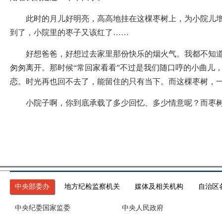
此时的月儿好明亮，高高地挂在这棵枣树上，为小院儿增添
到了，小院里的枣子又该红了……
好想爸爸，好想过去家里那份快乐的烟火气。我都不知道我
匆匆离开。那时候“常回家看看”不过是我们随口哼的小曲儿
恋。时光再也回不去了，能留住的只有当下。而这棵枣树，
小院子啊，你到底承载了多少回忆、多少情意呢？而枣树啊
中央部委办
地方纪检监察机关
媒体及相关机构
自治区
中央纪委国家监委
中央人民政府