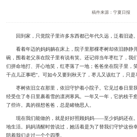
稿件来源：宁夏日报
回到家，只觉院子里许多东西都已年代久远，泛着旧迹。
看着年迈的妈妈躺在床上，院子里那棵枣树却依旧静静开花
碗，围着老父亲在院子里有说有笑。还记得当年枣红了，我
们拼命地打、开心地笑，红枣落了一地；爸爸坐在院子里，笑
干点儿正事吧”。可如今又要到秋天了，枣儿又该红了，只
枣树依旧立在那里，依旧守护着小院子。它见过春日里我们
经受住了冬日里裹着雪的凛冽寒风。一年又一年，它的枝干
了些许。真的很想爸爸，总是睹物思人。
现在我们能做的，就是好好照顾妈妈——至少妈妈还在。她
地生活。妈妈清醒时曾说过，她活着是为了替我们守护这份
陪着我们走过一个个四季。