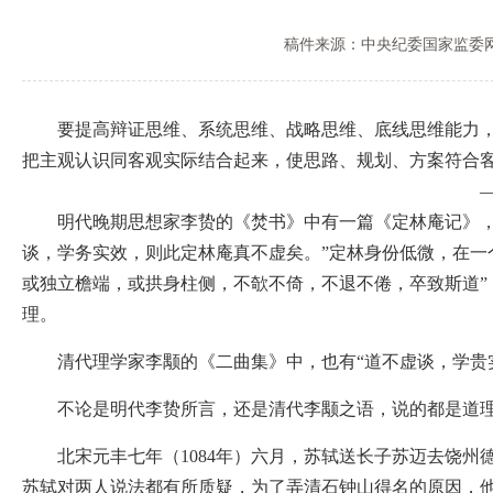
稿件来源：中央纪委国家监委
要提高辩证思维、系统思维、战略思维、底线思维能力
把主观认识同客观实际结合起来，使思路、规划、方案符合客
——
明代晚期思想家李贽的《焚书》中有一篇《定林庵记》，写
谈，学务实效，则此定林庵真不虚矣。”定林身份低微，在一
或独立檐端，或拱身柱侧，不欹不倚，不退不倦，卒致斯道
理。
清代理学家李颙的《二曲集》中，也有“道不虚谈，学贵实
不论是明代李贽所言，还是清代李颙之语，说的都是道理
北宋元丰七年（1084年）六月，苏轼送长子苏迈去饶州
苏轼对两人说法都有所质疑，为了弄清石钟山得名的原因，