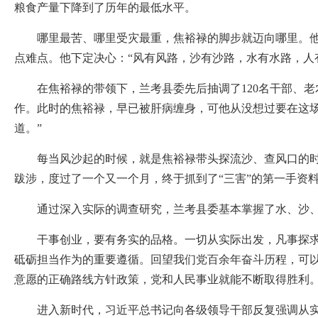
粮食产量下降到了历年的最低水平。
哪里最苦、哪里受灾最重，焦裕禄的脚步就迈向哪里。他到
点难点。他下定决心：“风有风路，沙有沙路，水有水路，人
在焦裕禄的带领下，兰考县委先后抽调了120名干部、老
作。此时的焦裕禄，早已被肝病缠身，可他从没想过要在这场
道。”
每当风沙起的时候，就是焦裕禄带头探流沙、查风口的时候
跋涉，度过了一个又一个月，终于抓到了“三害”的第一手资料
通过深入实际的调查研究，兰考县委基本掌握了水、沙、碱
干事创业，要有务实的品格。一切从实际出发，凡事探求就
砥砺担当作为的重要遵循。回望我们党百余年奋斗历程，可
意愿的正确路线方针政策，党和人民事业就能不断取得胜利
进入新时代，习近平总书记向各级领导干部反复强调从实际