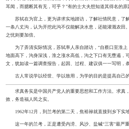
耳闻，而臆断其有无，可乎？”有的士大夫想知道其得名的
苏轼在为官上，更为讲求实地踏访，了解社情民意，了解一
一条八丈沟，认为开挖此沟不仅能解决水患，还能灌溉农田
之忧则要加倍。
为了弄清实际情况，苏轼率人亲自踏访，“自蔡口至淮上，
地面高下，沟身深浅，淮之涨水高低，沟之下口有无壅遏，
文，犹如读一篇调查报告，起因、过程、建议俱一一写明，
古人常说学以经世、学以致用，为学的目的是提高自己的
求真务实是中国共产党人的重要思想和工作方法。求真，就
效，务造福人民之实。
1962年12月，到兰考的第二天，焦裕禄就直接到乡下实
这一年的兰考，正是遭受内涝、风沙、盐碱“三害”最严重