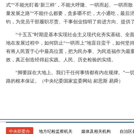
式”“不能光盯着‘新三样’，不能大呼隆、一哄而起、一哄而
量发展之路”“不能什么都要，贪多嚼不烂，大小通吃，最后消
钧，为党员干部履职尽责、干事创业指明了前进方向、提供
“十五五”时期是基本实现社会主义现代化夯实基础、全面发
地在发展过程中，如何防止“一哄而上”地盲目蛮干，如何坚
有将人民置于心中最高位置，把为民办事、为民造福作为最
效，真正创造经得起实践、人民、历史检验的实绩。
“脚要踩在大地上。我们干任何事情都有内在规律。”一切
路的根本保证。（中央纪委国家监委网站 郝思斯 易舜）
中央部委办
地方纪检监察机关
媒体及相关机构
自治区