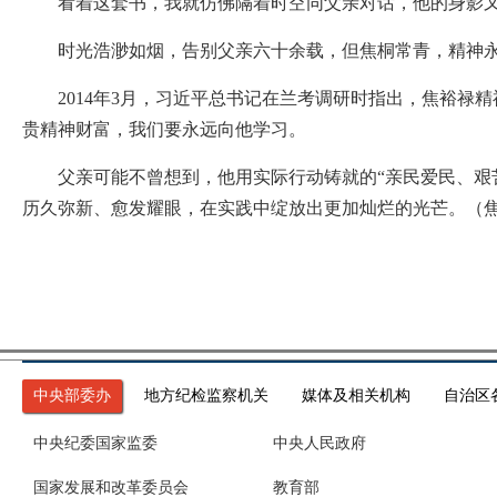
看着这套书，我就仿佛隔着时空同父亲对话，他的身影又
时光浩渺如烟，告别父亲六十余载，但焦桐常青，精神
2014年3月，习近平总书记在兰考调研时指出，焦裕禄
贵精神财富，我们要永远向他学习。
父亲可能不曾想到，他用实际行动铸就的“亲民爱民、艰苦
历久弥新、愈发耀眼，在实践中绽放出更加灿烂的光芒。（焦
中央部委办
地方纪检监察机关
媒体及相关机构
自治区
中央纪委国家监委
中央人民政府
国家发展和改革委员会
教育部