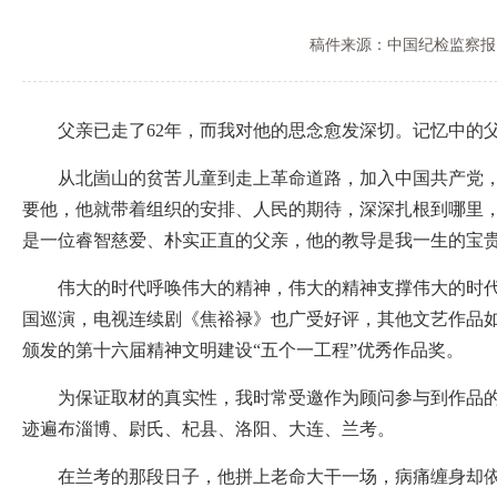
稿件来源：中国纪检监察报
父亲已走了62年，而我对他的思念愈发深切。记忆中的父
从北崮山的贫苦儿童到走上革命道路，加入中国共产党，成
要他，他就带着组织的安排、人民的期待，深深扎根到哪里
是一位睿智慈爱、朴实正直的父亲，他的教导是我一生的宝
伟大的时代呼唤伟大的精神，伟大的精神支撑伟大的时代。
国巡演，电视连续剧《焦裕禄》也广受好评，其他文艺作品
颁发的第十六届精神文明建设“五个一工程”优秀作品奖。
为保证取材的真实性，我时常受邀作为顾问参与到作品的创
迹遍布淄博、尉氏、杞县、洛阳、大连、兰考。
在兰考的那段日子，他拼上老命大干一场，病痛缠身却依旧