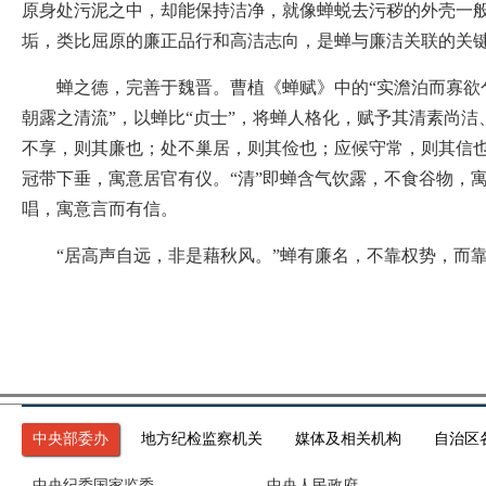
原身处污泥之中，却能保持洁净，就像蝉蜕去污秽的外壳一
垢，类比屈原的廉正品行和高洁志向，是蝉与廉洁关联的关
蝉之德，完善于魏晋。曹植《蝉赋》中的“实澹泊而寡欲兮
朝露之清流”，以蝉比“贞士”，将蝉人格化，赋予其清素尚
不享，则其廉也；处不巢居，则其俭也；应候守常，则其信也”
冠带下垂，寓意居官有仪。“清”即蝉含气饮露，不食谷物，寓
唱，寓意言而有信。
“居高声自远，非是藉秋风。”蝉有廉名，不靠权势，而靠高
中央部委办
地方纪检监察机关
媒体及相关机构
自治区
中央纪委国家监委
中央人民政府