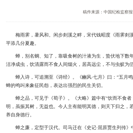
稿件来源：中国纪检监察报
梅雨霁，暑风和。闲步剡溪之畔，宋代钱昭度《雨霁剡溪》
平添几分夏趣。
蝉，别名蜩、知了，靠吸食树的汁液为生，蛰伏地下数年方
洁净成虫，饮清露而不食人间烟火，居高远尘，不与虫蚁为伍
蝉入诗，可追溯至《诗经》。《豳风·七月》曰：“五月鸣蜩
蝉的鸣叫来象征民怨，表达出强烈的民生关切。
蝉之品，可见于《荀子》。《大略》篇中有“饮而不食者，
明，虽振其树，无益也。今人主有能明其德，则天下归之，若
养自身德行。
蝉之廉，定型于汉代。司马迁在《史记·屈原贾生列传》中