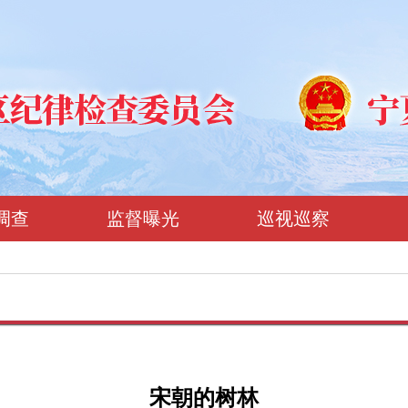
调查
监督曝光
巡视巡察
宋朝的树林