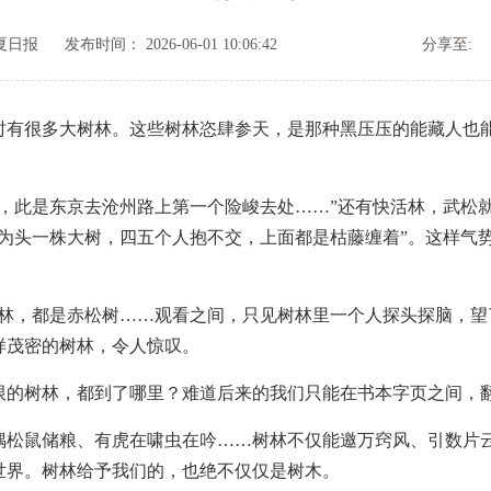
夏日报
发布时间： 2026-06-01 10:06:42
分享至:
很多大树林。这些树林恣肆参天，是那种黑压压的能藏人也能
此是东京去沧州路上第一个险峻去处……”还有快活林，武松就
“为头一株大树，四五个人抱不交，上面都是枯藤缠着”。这样气
，都是赤松树……观看之间，只见树林里一个人探头探脑，望了
样茂密的树林，令人惊叹。
的树林，都到了哪里？难道后来的我们只能在书本字页之间，翻
鼠储粮、有虎在啸虫在吟……树林不仅能邀万窍风、引数片云
世界。树林给予我们的，也绝不仅仅是树木。