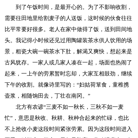
到了午饭时间，是最开心的。为了不影响收割，
需要往田地里给割麦子的人送饭，这时候的伙食往往
比平常要好很多。老人在家中做得了饭，送到田间地
头。我记得小时候还见过用陶罐装茶水供人饮用的场
景，粗瓷大碗一碗茶水下肚，解渴又爽快，想起来是
古风犹存。一家人或几家人凑在一起，场面也热闹了
起来，一上午的劳累暂时忘却，大家互相鼓劲，继续
下午的收割。就像诗里写的：“妇姑荷箪食，童稚携
壶浆，相随饷田去，丁壮在南冈。”
北方有农谚“三麦不如一秋长，三秋不如一麦
忙”，意思是秋收、秋耕、秋种合起来的忙碌，也比
不上抢收小麦这段时间紧张劳累。因为这段时间进入