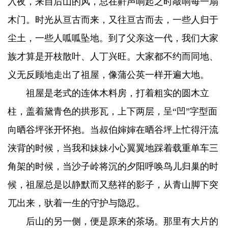
入夜，来自后山的风，总在鼾声响起之时敲响每一扇
木门。时光从亘古而来，又往亘古而去，一些人归于
尘土，一些人呱呱坠地。到了父亲这一代，我们大家
族才算是开枝散叶、人丁兴旺。大家都不约而同地、
义无反顾地走出了祖屋，像蒲公英一样开遍大地。
祖屋是老式的连体木料房，打着粗实的圆木立
柱，盖着黛青色的拱形瓦，上下两层，呈“凹”字型面
向晒谷坪张开怀抱。当叔伯婶婶在晒谷坪上忙得汗流
浃背的时候，当我和妹妹小心翼翼地踩着载重单车三
角架的时候，当沙子岭将沉的夕阳呼唤鸟儿归巢的时
候，祖屋总是以静默而又慈祥的影子，从青山脚下突
兀出来，驮着一生的守护与隐忍。
后山的另一侧，便是原来的茶场。那里有大片的