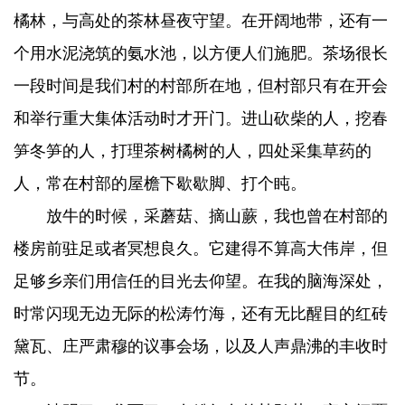
橘林，与高处的茶林昼夜守望。在开阔地带，还有一
个用水泥浇筑的氨水池，以方便人们施肥。茶场很长
一段时间是我们村的村部所在地，但村部只有在开会
和举行重大集体活动时才开门。进山砍柴的人，挖春
笋冬笋的人，打理茶树橘树的人，四处采集草药的
人，常在村部的屋檐下歇歇脚、打个盹。
放牛的时候，采蘑菇、摘山蕨，我也曾在村部的
楼房前驻足或者冥想良久。它建得不算高大伟岸，但
足够乡亲们用信任的目光去仰望。在我的脑海深处，
时常闪现无边无际的松涛竹海，还有无比醒目的红砖
黛瓦、庄严肃穆的议事会场，以及人声鼎沸的丰收时
节。