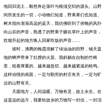
地回归泥土，毅然奔赴落叶与根须交织的源头。山野
间所发生的一切，小动物们知道，野果果们也知道。
树木指向渐渐高远的蓝天，我仿佛听到了傍晚的风扑
向山谷的声音，熟透了的野果子砸在草叶上的声音，
炊烟升起的地方唤人回家吃饭的声音……
彼时，沸腾的晚霞溶解了绿油油的田野，铺天盖
地的蝉声带来了灶膛的火苗。我斜躺在自制的竹椅
里，枕着厚重的、越来越急切、越来越紧逼的蛙鸣。
这样动情的画面，一定与勤劳的村庄有关，一定与旷
达的山野有关。
天圆地方，人间温暖。万物有灵，故土永生。在
这遥远的远方，我要给故乡的万物写一封信，一封泪