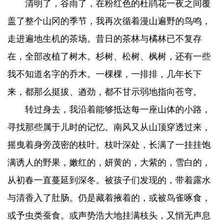
清明了，谷雨了，在粉红色的杜鹃花一夜之间覆
盖了整个山冈的季节，我再次循着漫山遍野的鸟鸣，
走进遍地生机的茶场。昔日的茶林与橘林已不复存
在，全部改植了树木。杉树、松树、枫树，还有一些
我不知道名字的乔木。一棵棵，一排排，几年长下
来，都那么挺拔、遒劲，都不甘示弱地指向苍穹。
转过身去，我沿着能够抵达每一座山体的小路，
寻找那些属于儿时的记忆。南风又从山顶穿透过来，
摇曳着身旁茂密的枝叶。枝叶深处，长满了一挂挂饱
满诱人的野果，嫩红的，妍黄的，大紫的，雪白的，
从初春一直蔓延到深冬。被孩子们发现的，带着露水
与清香入了肚肠。仍是藏着掖着的，或被鸟雀啄食，
或予虫类蚕食。或声势浩大地挂满枝头，又悄无声息