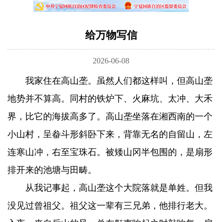
给万物写信
2026-06-08
我家住在高山垄。虽然人们都这样叫，但高山垄
地势并不算高。同村的铁炉下、火麻坑、太冲、大禾
界，比它的海拔高多了。高山垄坐落在湘西南的一个
小山村，呈畚斗形斜卧下来，背靠无名的自留山，左
连寒山冲，右至宝珠石。被矮山冈半包围的，是扇形
排开来的池塘与田畴。
从我记事起，高山垄这个大院落就是单姓。但我
没见过曾祖父。祖父这一辈有三兄弟，他排行老大。