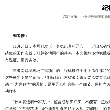
纪
稿件来源：中央纪委国家监委
编者按：
11月24日，本网刊发《一名执纪者的匠心——记山东省“
越位的工作实践，引起各地同行的共鸣。本文集纳多地实践探
有温度、更具实效。
当济南遥墙机场二期项目的工程机械终于用上“家门口”的临
这些民生图景的背后，都印刻着山东省济南市纪委监委党风政
劲与“为民解忧”的温情，是用匠心打磨每一个细节、用担当
动样本。
“校园餐连着千家万户，监督必须实打实，不能有半点虚功。
点学校”的常规路线，4个抽查组直奔15个区县（功能区）