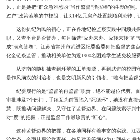
风，正是她把“群众急难愁盼”当作监督“指挥棒”的生动写照
过户”政策落地的中梗阻，让3.14亿元房产处置款顺利流转
这份执纪为民的初心，正在各地纪检监察实践中同频共振。山
职，又查平台是否督办，每月筛选“应办未办、应转未转”的
成“满意答卷”。江苏省常州市武进区纪委监委则把监督的焦
化全链条监管，推动相关单位为近1900名困难学生减免校服
从济南的随机抽查到环翠的工单溯源，再到武进的校园守护
是作风顽疾的纠治者，也是文明新风的引领者。”唯有把监督
纪委履行的是“监督的再监督”职责，绝不能越位代劳。面对
审批涉及7个部门，手续互为前置陷入“死循环”，她没有直
慧，既推动问题解决，又守住了监督边界。在问题线索研判中
对“度”的把握，正是监督工作最珍贵的“匠心”。
这种监督边界的把握，在各地同样有着丰富的实践。江西省
治生态、全面从严治党责任、作风建设等细化为11部分31