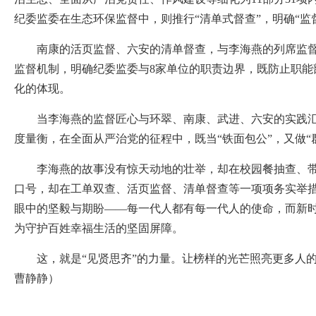
纪委监委在生态环保监督中，则推行“清单式督查”，明确“监
南康的活页监督、六安的清单督查，与李海燕的列席监督异
监督机制，明确纪委监委与8家单位的职责边界，既防止职
化的体现。
当李海燕的监督匠心与环翠、南康、武进、六安的实践汇聚
度量衡，在全面从严治党的征程中，既当“铁面包公”，又做“
李海燕的故事没有惊天动地的壮举，却在校园餐抽查、带封
口号，却在工单双查、活页监督、清单督查等一项项务实举措
眼中的坚毅与期盼——每一代人都有每一代人的使命，而新
为守护百姓幸福生活的坚固屏障。
这，就是“见贤思齐”的力量。让榜样的光芒照亮更多人的
曹静静）