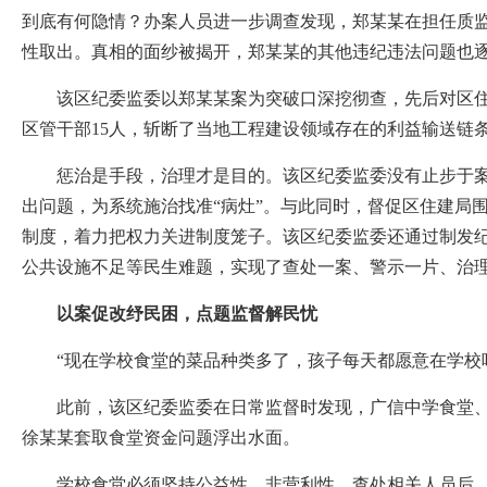
到底有何隐情？办案人员进一步调查发现，郑某某在担任质监
性取出。真相的面纱被揭开，郑某某的其他违纪违法问题也
该区纪委监委以郑某某案为突破口深挖彻查，先后对区住建
区管干部15人，斩断了当地工程建设领域存在的利益输送链
惩治是手段，治理才是目的。该区纪委监委没有止步于案件查
出问题，为系统施治找准“病灶”。与此同时，督促区住建局
制度，着力把权力关进制度笼子。该区纪委监委还通过制发纪
公共设施不足等民生难题，实现了查处一案、警示一片、治
以案促改纾民困，点题监督解民忧
“现在学校食堂的菜品种类多了，孩子每天都愿意在学校吃
此前，该区纪委监委在日常监督时发现，广信中学食堂、超
徐某某套取食堂资金问题浮出水面。
学校食堂必须坚持公益性、非营利性。查处相关人员后，区