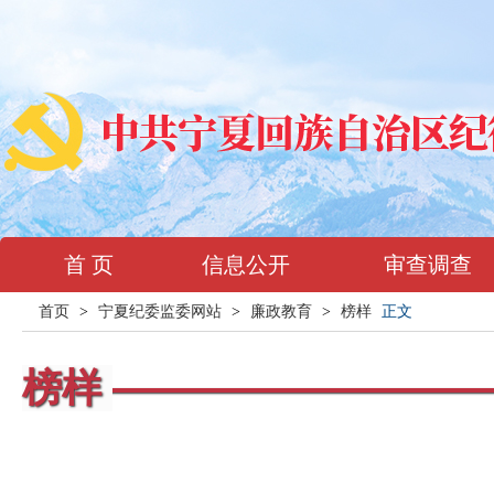
首 页
信息公开
审查调查
首页
>
宁夏纪委监委网站
>
廉政教育
>
榜样
正文
榜样