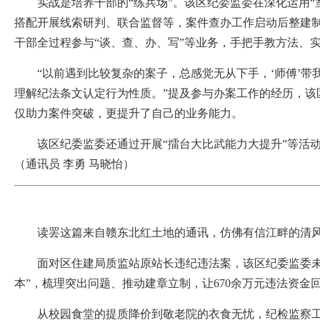
实战是培养干部的“练兵场”。该区纪委监委在深化运用“室
搭配开展线索研判、联合监督等，案件查办工作启动后整建制
干部全过程参与“谈、查、办、写”等业务，手把手教方法、
“以前遇到比较复杂的案子，总感觉无从下手，‘师傅’带
理解纪法条文认定行为性质。”提及参与办案工作的经历，该
仅助力案件突破，更提升了自己的业务能力。
该区纪委监委还通过开展“擂台大比武能力大提升”等活动
（通讯员 李勇 马晓怡）
读罢这篇来自赣东北红土地的通讯，仿佛有信江畔的清风扑
面对区住建局质监站原站长违纪违法案，该区纪委监委未止
本”，梳理突出问题、推动建章立制，让670余万元违法资金
从校园食堂的提质降价到敬老院的衣食无忧，纪检监察工作的