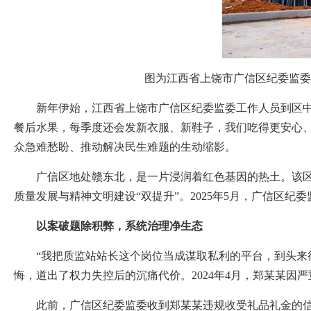
图为江西省上饶市广信区纪委监委
新年伊始，江西省上饶市广信区纪委监委工作人员到区中心
餐后水果，每季度还会发新衣服、新鞋子，我们吃得更安心
众急难愁盼、推动解决民生难题的生动缩影。
广信区地处赣东北，是一片浸润着红色基因的热土。该区纪
质量发展与精神文明建设“双提升”。2025年5月，广信区纪
以案破题除积弊，系统治理净生态
“我把质监站站长这个岗位当成谋取私利的平台，到头来得到
悔，道出了权力失控后的沉痛代价。2024年4月，郑某某因
此前，广信区纪委监委收到郑某某违规收受礼品礼金的信访