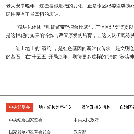
老人安享晚年，这些看似细微的变化，正是该区纪委监委执
民性便有了最真切的表达。
“模块化组团”“师徒帮带”“擂台比武”，广信区纪委监委
是这样靶向施策的淬炼与严管厚爱的培育，让这支队伍既练就
红土地上的“清韵”，是红色基因的新时代传承，是文明创
的基石。在“十五五”开局之年，期待更多这样的“清韵”激荡
中央部委办
地方纪检监察机关
媒体及相关机构
自治区
中央纪委国家监委
中央人民政府
国家发展和改革委员会
教育部