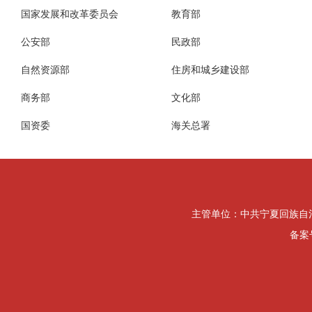
国家发展和改革委员会
教育部
公安部
民政部
自然资源部
住房和城乡建设部
商务部
文化部
国资委
海关总署
主管单位：中共宁夏回族自治区纪律检
备案