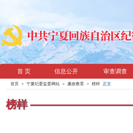
首 页
信息公开
审查调查
首页
>
宁夏纪委监委网站
>
廉政教育
>
榜样
正文
榜样