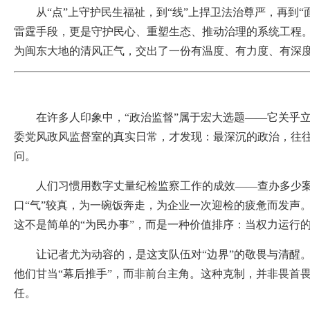
从“点”上守护民生福祉，到“线”上捍卫法治尊严，再到“
雷霆手段，更是守护民心、重塑生态、推动治理的系统工程
为闽东大地的清风正气，交出了一份有温度、有力度、有深度的
在许多人印象中，“政治监督”属于宏大选题——它关乎立
委党风政风监督室的真实日常，才发现：最深沉的政治，往
问。
人们习惯用数字丈量纪检监察工作的成效——查办多少案件
口“气”较真，为一碗饭奔走，为企业一次迎检的疲惫而发声
这不是简单的“为民办事”，而是一种价值排序：当权力运行
让记者尤为动容的，是这支队伍对“边界”的敬畏与清醒。
他们甘当“幕后推手”，而非前台主角。这种克制，并非畏首
任。