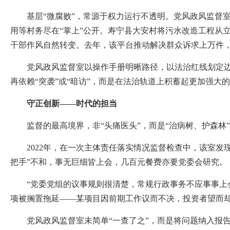
基层“微腐败”，常源于权力运行不透明。党风政风监督室
用等村务尽在“掌上”公开。寿宁县大安村将污水改造工程从立
干部作风自然转变。去年，该平台推动解决群众诉求上万件，
党风政风监督室以操作手册明晰路径，以法治红线划定边界
再依赖“突袭”或“暗访”，而是在法治轨道上积蓄起更加强大
守正创新——时代的担当
监督的最高境界，非“头痛医头”，而是“治病树、护森林”
2022年，在一次主体责任落实情况监督检查中，该室发现
把手”不和，事无巨细皆上会，几百元餐费亦要党委会研究。
“党委党组的议事规则很清楚，常规行政事务不应事事上会。
项被搁置拖延——某项目因前期工作议而不决，投资者望而
党风政风监督室未简单“一查了之”，而是将问题纳入报告