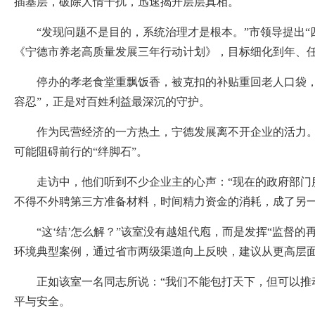
插基层，破除人情干扰，迅速揭开层层真相。
“发现问题不是目的，系统治理才是根本。”市领导提出“
《宁德市养老高质量发展三年行动计划》，目标细化到年、
停办的孝老食堂重飘饭香，被克扣的补贴重回老人口袋，潜
容忍”，正是对百姓利益最深沉的守护。
作为民营经济的一方热土，宁德发展离不开企业的活力。党
可能阻碍前行的“绊脚石”。
走访中，他们听到不少企业主的心声：“现在的政府部门服
不得不外聘第三方准备材料，时间精力资金的消耗，成了另
“这‘结’怎么解？”该室没有越俎代庖，而是发挥“监督的
环境典型案例，通过省市两级渠道向上反映，建议从更高层
正如该室一名同志所说：“我们不能包打天下，但可以推动职
平与安全。