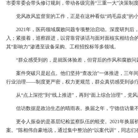
市委常委会带头修订规则，带动各级完善“三重一大”决策制
党风政风监督室的工作，正是在这种看似“鸡毛蒜皮”的小
2021年，医药领域腐败问题专项整治启动。深度研判后
入；紧接着，巡察跟进，以背靠背谈话与面对面核实相结合
其“影响力”渗透至设备采购、工程招投标等多领域。
“群众感受到的，是就医体验差，但背后的作风和腐败问题
案件突破只是起点。他们坚持“查改治”一体推进，三年间，卫
行业治理——制度更严密，权力更规范，群众真切感受到诊
从“点上深挖”到“线上推进”，再到“面上综合治理”，党
信访数据是政治生态的晴雨表。换届之年，宁德信访量不
更令人振奋的是基层纪检监察队伍的蜕变。2021年换届初
案。”陈相伟自豪地说，通过集中整治的“以案代训”，同志