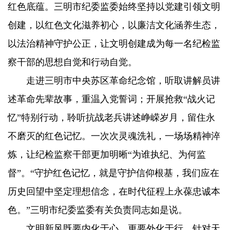
红色底蕴。三明市纪委监委始终坚持以党建引领文明
创建，以红色文化滋养初心，以廉洁文化涵养生态，
以法治精神守护公正，让文明创建成为每一名纪检监
察干部的思想自觉和行动自觉。
走进三明市中央苏区革命纪念馆，听取讲解员讲
述革命先辈故事，重温入党誓词；开展抢救“战火记
忆”特别行动，聆听抗战老兵讲述峥嵘岁月，留住永
不磨灭的红色记忆。一次次灵魂洗礼，一场场精神淬
炼，让纪检监察干部更加明晰“为谁执纪、为何监
督”。“守护红色记忆，就是守护信仰根基，我们应在
历史回望中坚定理想信念，在时代征程上永葆忠诚本
色。”三明市纪委监委有关负责同志如是说。
文明新风既要内化于心，更要外化于行。针对天