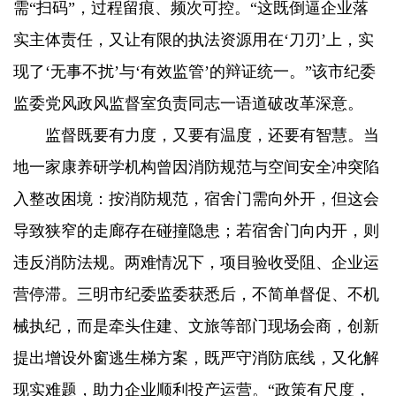
需“扫码”，过程留痕、频次可控。“这既倒逼企业落
实主体责任，又让有限的执法资源用在‘刀刃’上，实
现了‘无事不扰’与‘有效监管’的辩证统一。”该市纪委
监委党风政风监督室负责同志一语道破改革深意。
监督既要有力度，又要有温度，还要有智慧。当
地一家康养研学机构曾因消防规范与空间安全冲突陷
入整改困境：按消防规范，宿舍门需向外开，但这会
导致狭窄的走廊存在碰撞隐患；若宿舍门向内开，则
违反消防法规。两难情况下，项目验收受阻、企业运
营停滞。三明市纪委监委获悉后，不简单督促、不机
械执纪，而是牵头住建、文旅等部门现场会商，创新
提出增设外窗逃生梯方案，既严守消防底线，又化解
现实难题，助力企业顺利投产运营。“政策有尺度，