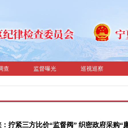
调查
监督曝光
巡视巡察
：拧紧三方比价“监督阀” 织密政府采购“