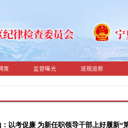
调查
监督曝光
巡视巡察
山：以考促廉 为新任职领导干部上好履新“第