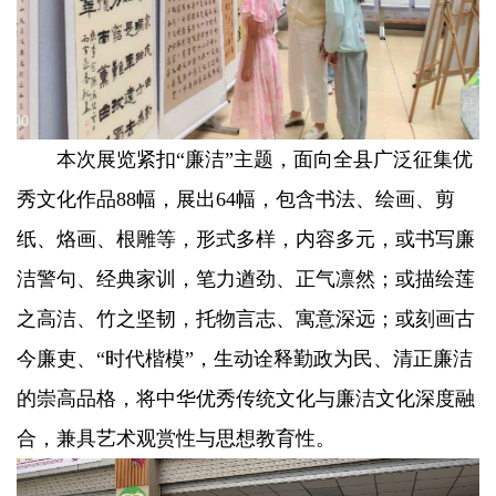
本次展览紧扣“廉洁”主题，面向全县广泛征集优
秀文化作品88幅，展出64幅，包含书法、绘画、剪
纸、烙画、根雕等，形式多样，内容多元，或书写廉
洁警句、经典家训，笔力遒劲、正气凛然；或描绘莲
之高洁、竹之坚韧，托物言志、寓意深远；或刻画古
今廉吏、“时代楷模”，生动诠释勤政为民、清正廉洁
的崇高品格，将中华优秀传统文化与廉洁文化深度融
合，兼具艺术观赏性与思想教育性。