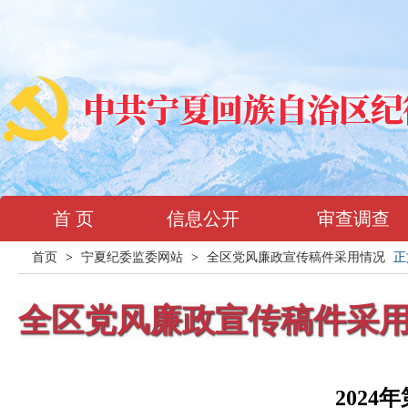
首 页
信息公开
审查调查
首页
>
宁夏纪委监委网站
>
全区党风廉政宣传稿件采用情况
正
全区党风廉政宣传稿件采
202