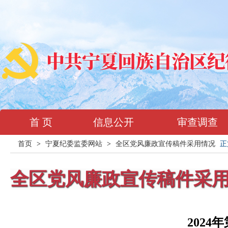
首 页
信息公开
审查调查
首页
>
宁夏纪委监委网站
>
全区党风廉政宣传稿件采用情况
正
全区党风廉政宣传稿件采
202