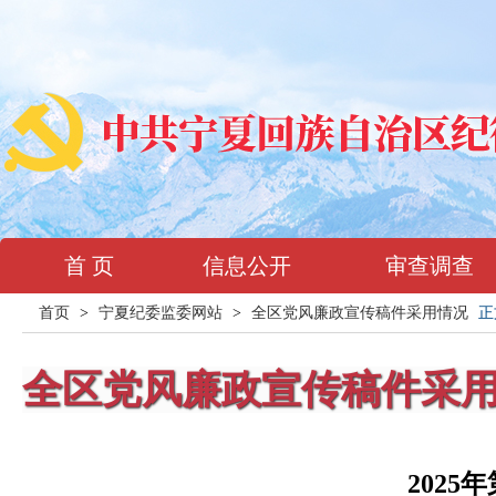
首 页
信息公开
审查调查
首页
>
宁夏纪委监委网站
>
全区党风廉政宣传稿件采用情况
正
全区党风廉政宣传稿件采
202