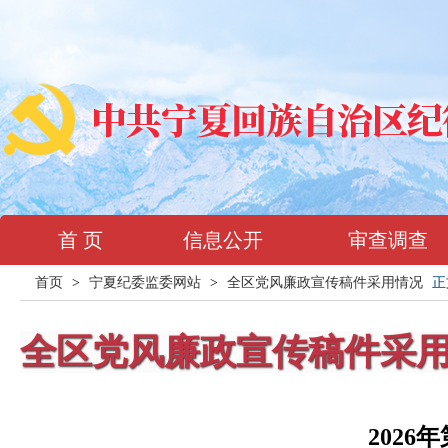
首 页
信息公开
审查调查
首页
>
宁夏纪委监委网站
>
全区党风廉政宣传稿件采用情况
正
全区党风廉政宣传稿件采
202