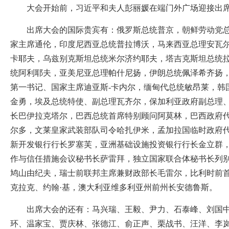
大会开始前，习近平和夫人彭丽媛在端门外广场迎接出席
出席大会的国际贵宾有：俄罗斯总统普京，朝鲜劳动党总书
家主席通伦，印度尼西亚总统普拉博沃，马来西亚总理安瓦
卡耶夫，乌兹别克斯坦总统米尔济约耶夫，塔吉克斯坦总统
统阿利耶夫，亚美尼亚总理帕什尼扬，伊朗总统佩泽希齐扬
第一书记、国家主席迪亚斯-卡内尔，缅甸代总统敏昂莱，
金勇，埃及总统特使、副总理瓦齐尔，保加利亚政府副总理
长巴伊拉克塔尔，巴西总统首席特别顾问阿莫林，巴西政府
尔多，文莱皇家武装部队司令哈扎伊米，孟加拉国临时政府
新开发银行行长罗塞芙，亚洲基础设施投资银行行长金立群
作与信任措施会议秘书长萨雷拜，独立国家联合体秘书长列
鸠山由纪夫，瑞士前联邦主席兼财政部长毛雷尔，比利时前
克拉克、约翰·基，澳大利亚维多利亚州前州长安德鲁斯。
出席大会的还有：马兴瑞、王毅、尹力、石泰峰、刘国中、
环、温家宝、贾庆林、张德江、俞正声、栗战书、汪洋、李