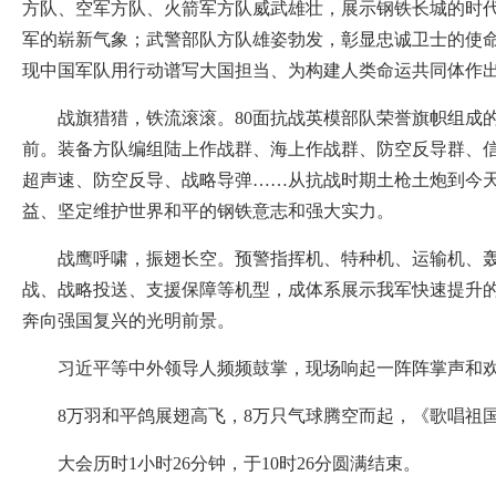
方队、空军方队、火箭军方队威武雄壮，展示钢铁长城的时
军的崭新气象；武警部队方队雄姿勃发，彰显忠诚卫士的使
现中国军队用行动谱写大国担当、为构建人类命运共同体作
战旗猎猎，铁流滚滚。80面抗战英模部队荣誉旗帜组成的
前。装备方队编组陆上作战群、海上作战群、防空反导群、
超声速、防空反导、战略导弹……从抗战时期土枪土炮到今
益、坚定维护世界和平的钢铁意志和强大实力。
战鹰呼啸，振翅长空。预警指挥机、特种机、运输机、轰炸
战、战略投送、支援保障等机型，成体系展示我军快速提升的
奔向强国复兴的光明前景。
习近平等中外领导人频频鼓掌，现场响起一阵阵掌声和
8万羽和平鸽展翅高飞，8万只气球腾空而起，《歌唱祖国
大会历时1小时26分钟，于10时26分圆满结束。