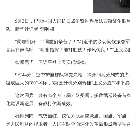
9月3日，纪念中国人民抗日战争暨世界反法西斯战争胜
队。新华社记者 李刚 摄
“同志们好！”“同志们辛苦了！”习近平的亲切问候振奋军
官兵齐声高呼：“听党指挥！能打胜仗！作风优良！”“正义必
检阅完毕，习近平登上天安门城楼。
9时44分，空中护旗梯队率先亮相，揭开阅兵分列式的序幕
组成巨大的“80”字样，3架直升机分别悬挂“正义必胜”“和平
这次阅兵，共有45个方（梯）队受阅，多数武器装备首次
化建设新进展、备战打仗新成效。
雄师列阵，气势如虹。仪仗方队高擎党旗、国旗、军旗，沿
是人民利益的捍卫者。人民军队全面深化改革后形成新型军兵