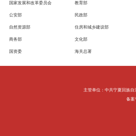
国家发展和改革委员会
教育部
公安部
民政部
自然资源部
住房和城乡建设部
商务部
文化部
国资委
海关总署
主管单位：中共宁夏回族自治区纪律检
备案