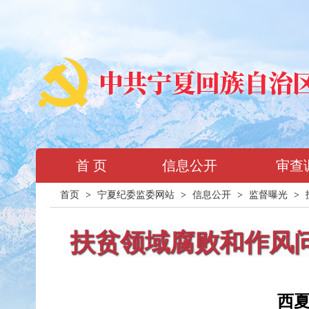
首 页
信息公开
审查
首页
>
宁夏纪委监委网站
>
信息公开
>
监督曝光
>
扶贫领域腐败和作风
西