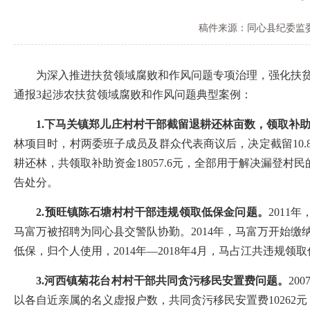
稿件来源：同心县纪委监
为深入推进扶贫领域腐败和作风问题专项治理，强化扶贫领
通报3起涉农扶贫领域腐败和作风问题典型案例：
1.下马关镇郑儿庄村村干部截留退耕还林亩数，领取补
林项目时，村两委班子成员及群众代表商议后，决定截留10.8
耕还林，共领取补助资金18057.6元，全部用于解决漏登
告处分。
2.预旺镇陈石塘村村干部违规领取低保金问题。
2011
马富万被招聘为同心县交警队协勤。2014年，马富万开始
低保，归个人使用，2014年—2018年4月，马占江共违规领取
3.河西镇菊花台村村干部共同贪污移民安置费问题。
20
以各自近亲属的名义虚报户数，共同贪污移民安置费10262元