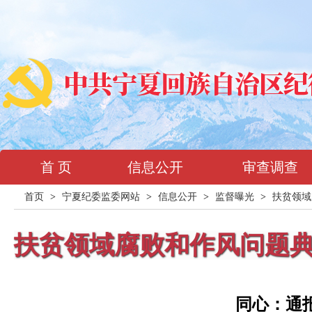
首 页
信息公开
审查调查
首页
>
宁夏纪委监委网站
>
信息公开
>
监督曝光
>
扶贫领域
扶贫领域腐败和作风问题
同心：通