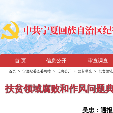
首 页
信息公开
审查调查
首页
>
宁夏纪委监委网站
>
信息公开
>
监督曝光
>
扶贫领域
扶贫领域腐败和作风问题
吴忠：通报