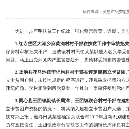
稿件来源：吴忠市纪委监
为进一步严明扶贫工作纪律、强化警示教育，近期，吴忠市
1.红寺堡区大河乡麻黄沟村村干部在扶贫工作中审核把
保资料审核把关不严，造成该村村民锁某某以他人名义享受低保政
问题。马正山受到党内严重警告处分，买德林受到党内警告
2.盐池县花马池镇李记沟村村干部在评定建档立卡贫困
立卡贫困户时，未按照规定的程序进行，违规采取抓阄的方
违纪问题。李树相受到留党察看一年处分，李森怀受到党内
3.同心县王团镇副镇长周洋、王团镇联合村村干部在建
立卡贫困户资格的情况下，将其纳入建档立卡贫困户人选，并
扶贫办上报，最终田某某被确定为联合村2017年度新识别建
负有直接责任，王团镇政府分管扶贫工作的副镇长周洋负有