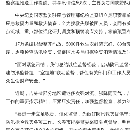
监察组推送工作提醒、共享汛情信息8次，主要负责同志带队
中央纪委国家监委驻应急管理部纪检监察组立足职责靠前监
应急救援力量和救灾物资，全力搜救失联被困人员，会同有
点流域、重点部位强化研判调度和预警响应支持，靠前预置
17万条编织袋整齐码放、5000件救生衣封装完好、83台
库，逐项检查防汛物资，督促区水务局根据物资消耗情况及
“面对紧急汛情，我们总结以往监督经验，启动防汛监督一
建防汛监督组，“室组地”联动监督，督促有关部门和工作人
众生命财产安全。”
近期，吉林省部分地区遭遇多次强对流、强降雨天气，吉林
工作的重要指示精神，压紧压实责任，加强监督检查，着力
“要进一步立足职责、强化监督，为做好防汛救灾提供坚强
防汛抢险救灾各项工作。长春市纪委监委采取驻点督导、明