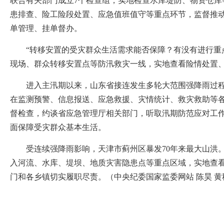
联合有关部门成立7个检查组，实地检查水库堤防、物资仓库
患排查、险工险段处置、应急值班值守等重点环节，监督推
单管理、挂单督办。
“转移安置的受灾群众生活需求能否保障？有没有进行重点
现场、群众转移安置点等防汛救灾一线，实地查看险情处置
进入主汛期以来，山东省接连发生多轮大范围强降雨过程，
在监测预警、信息报送、应急救援、灾情统计、救灾救助等
督检查，约谈省应急管理厅相关部门，听取汛期防范应对工
面保障受灾群众基本生活。
受连续强降雨影响，天津市蓟州区暴发70年来最大山洪。
入河流、水库、堤坝、地质灾害隐患点等重点区域，实地查
门和各乡镇切实履职尽责。（中央纪委国家监委网站 陈昊 黄