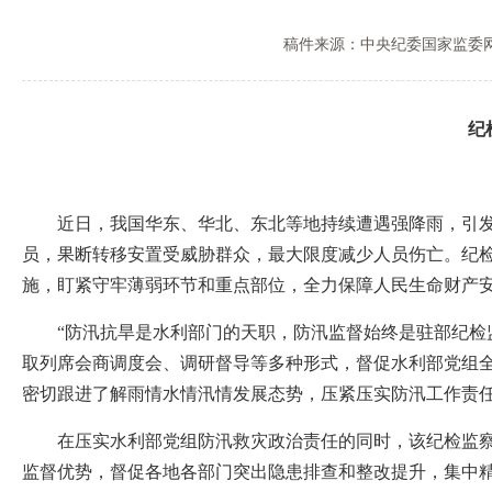
稿件来源：中央纪委国家监委
纪
近日，我国华东、华北、东北等地持续遭遇强降雨，引发洪
员，果断转移安置受威胁群众，最大限度减少人员伤亡。纪
施，盯紧守牢薄弱环节和重点部位，全力保障人民生命财产
“防汛抗旱是水利部门的天职，防汛监督始终是驻部纪检监
取列席会商调度会、调研督导等多种形式，督促水利部党组全
密切跟进了解雨情水情汛情发展态势，压紧压实防汛工作责
在压实水利部党组防汛救灾政治责任的同时，该纪检监察组
监督优势，督促各地各部门突出隐患排查和整改提升，集中