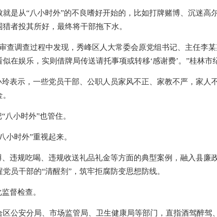
是从“八小时外”的不良嗜好开始的，比如打牌赌博、沉迷高尔
围猎者投其所好，最终将干部拖下水。
查调查过程中发现，秀峰区人大常委会原党组书记、主任李某某
似在娱乐，实则借牌局传送请托事项或转移‘感谢费’。”桂林市
表示，一些党员干部、公职人员家风不正、家教不严，家人不仅
金。
“八小时外”也管住。
小时外”重视起来。
、违规吃喝、违规收送礼品礼金等方面的典型案例，融入县廉政
党员干部的“清醒剂”，筑牢拒腐防变思想防线。
化监督检查。
公安分局、市场监管局、卫生健康局等部门，直指酒驾醉驾、违