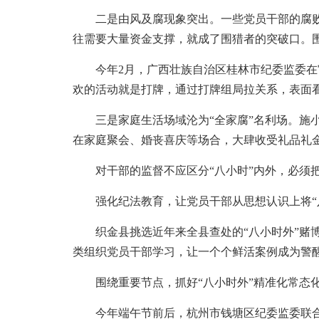
二是由风及腐现象突出。一些党员干部的腐败就
往需要大量资金支撑，就成了围猎者的突破口。
今年2月，广西壮族自治区桂林市纪委监委在审
欢的活动就是打牌，通过打牌组局拉关系，表面看
三是家庭生活场域沦为“全家腐”名利场。施小玲
在家庭聚会、婚丧喜庆等场合，大肆收受礼品礼
对干部的监督不应区分“八小时”内外，必须把
强化纪法教育，让党员干部从思想认识上将“八
织金县挑选近年来全县查处的“八小时外”赌博
类组织党员干部学习，让一个个鲜活案例成为警醒
围绕重要节点，抓好“八小时外”精准化常态
今年端午节前后，杭州市钱塘区纪委监委联合区