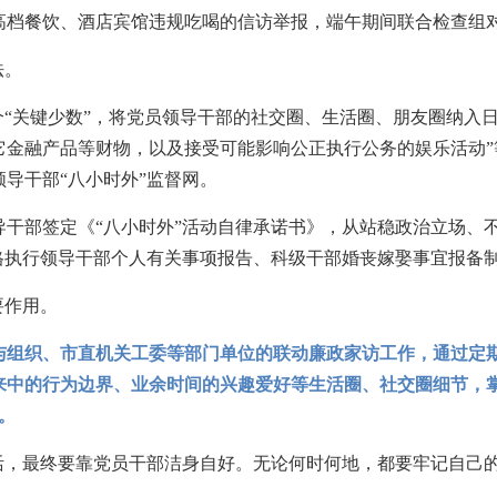
档餐饮、酒店宾馆违规吃喝的信访举报，端午期间联合检查组对
法。
键少数”，将党员领导干部的社交圈、生活圈、朋友圈纳入日常监
它金融产品等财物，以及接受可能影响公正执行公务的娱乐活动”
导干部“八小时外”监督网。
部签定《“八小时外”活动自律承诺书》，从站稳政治立场、不
格执行领导干部个人有关事项报告、科级干部婚丧嫁娶事宜报备
要作用。
与组织、市直机关工委等部门单位的联动廉政家访工作，通过定
中的行为边界、业余时间的兴趣爱好等生活圈、社交圈细节，掌握
。
，最终要靠党员干部洁身自好。无论何时何地，都要牢记自己的