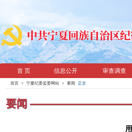
首 页
信息公开
审查调查
首页
>
宁夏纪委监委网站
>
要闻
正文
要闻
用