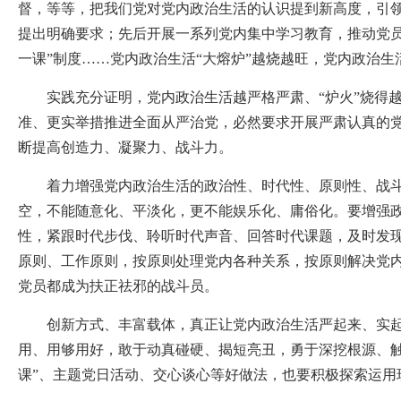
督，等等，把我们党对党内政治生活的认识提到新高度，引
提出明确要求；先后开展一系列党内集中学习教育，推动党
一课”制度……党内政治生活“大熔炉”越烧越旺，党内政治
实践充分证明，党内政治生活越严格严肃、“炉火”烧得越
准、更实举措推进全面从严治党，必然要求开展严肃认真的
断提高创造力、凝聚力、战斗力。
着力增强党内政治生活的政治性、时代性、原则性、战斗性
空，不能随意化、平淡化，更不能娱乐化、庸俗化。要增强
性，紧跟时代步伐、聆听时代声音、回答时代课题，及时发
原则、工作原则，按原则处理党内各种关系，按原则解决党
党员都成为扶正祛邪的战斗员。
创新方式、丰富载体，真正让党内政治生活严起来、实起来
用、用够用好，敢于动真碰硬、揭短亮丑，勇于深挖根源、触
课”、主题党日活动、交心谈心等好做法，也要积极探索运