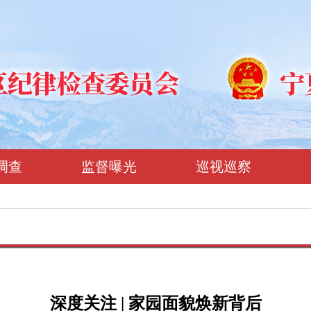
调查
监督曝光
巡视巡察
深度关注 | 家园面貌焕新背后