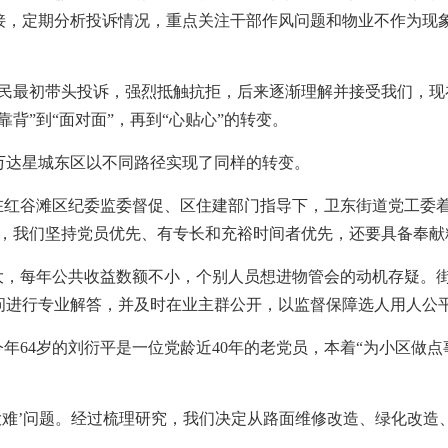
接，定期分析投诉情况，重点关注干部作风问题和物业不作为现象
最初带头投诉，强烈抵触抗拒，后来逐渐理解并接受我们，现在
背”到“面对面”，再到“心贴心”的转变。
达星城东区以不同路径实现了同样的转变。
红谷滩区纪委监委督促、区住建部门指导下，卫东街道党工委着
，我们坚持党员优先、有专长和充裕时间者优先，还要具备奉献
，每年公共收益数额不小，个别人员想进物管会的动机存疑。街
问进行专业解答，并及时在业主群公开，以监督保障选人用人公
64岁的刘衍平是一位党龄近40年的老党员，本着“为小区做点
难’问题。经过梳理研究，我们决定从路面维修改造、绿化改造