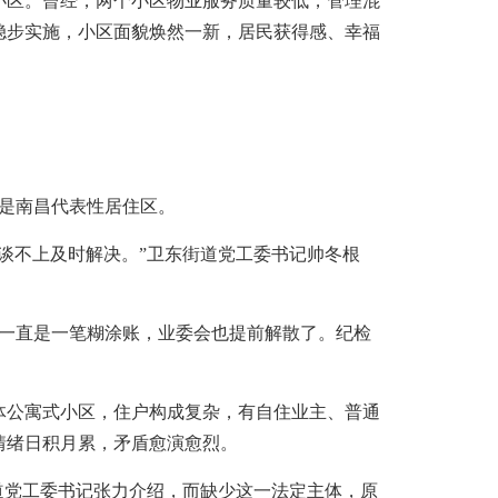
区。曾经，两个小区物业服务质量较低，管理混
稳步实施，小区面貌焕然一新，居民获得感、幸福
曾是南昌代表性居住区。
不上及时解决。”卫东街道党工委书记帅冬根
益一直是一笔糊涂账，业委会也提前解散了。纪检
体公寓式小区，住户构成复杂，有自住业主、普通
情绪日积月累，矛盾愈演愈烈。
党工委书记张力介绍，而缺少这一法定主体，原