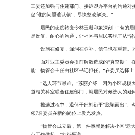
工委还加强与住建部门、接诉即办平台的沟通对
促‘谁的问题谁认领’，尽快整改解决。”
居民的态度转变令林玉珊印象深刻：“有的居民
是反复、耐心的沟通，让社区与居民实现了从“背靠
设施在修复，漏洞在弥补，信任也在重建。万
面对业主委员会提前解散造成的“真空期”，在
能，物管会主任由社区书记担任。“在委员选择上
“选人环节最难。”苏丽介绍，因为小区规模大
道相关科室联合住建部门，就居民对候选人的疑
推选过程中，退休干部刘衍平“脱颖而出”。今年
领7名委员在新的岗位上发光发热。
“物管会成立后，第一件事就是解决小区‘老大
点工作做起。”刘衍平说。