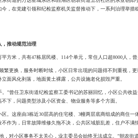
街道的万达星城东区和西湖区朝农街道五坊社区的东亚朝阳小
如今，在党建引领和纪检监察机关监督推动下，一系列治理举措
，推动规范治理
平方米，共有47栋居民楼、114个单元，常住人口超8000人，
繁更换，服务时断时续，小区日常出现的问题得不到重视，更谈
外立面风化剥落，地面黄土裸露，公共设施老化损毁严重。
手。”曾任卫东街道纪检监察工委书记的苏丽回忆，小区公共收
高不下，问题类型涉及小区资金、物业服务等多个方面。
。这座由3栋近30层高的住宅楼、3幢两层底商组成的商住一
业不作为，日常故障维修久拖不决，公共区域脏乱差，住户不满
，对小区事务不太关心，业主委员会始终无法成立。”朝农街道