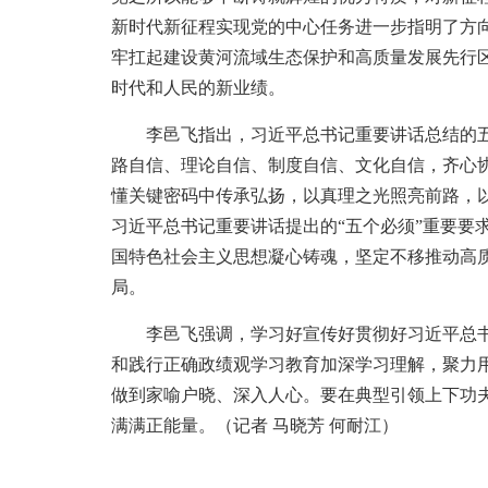
新时代新征程实现党的中心任务进一步指明了方向
牢扛起建设黄河流域生态保护和高质量发展先行
时代和人民的新业绩。
李邑飞指出，习近平总书记重要讲话总结的五个
路自信、理论自信、制度自信、文化自信，齐心
懂关键密码中传承弘扬，以真理之光照亮前路，
习近平总书记重要讲话提出的“五个必须”重要
国特色社会主义思想凝心铸魂，坚定不移推动高
局。
李邑飞强调，学习好宣传好贯彻好习近平总书记
和践行正确政绩观学习教育加深学习理解，聚力
做到家喻户晓、深入人心。要在典型引领上下功
满满正能量。（记者 马晓芳 何耐江）