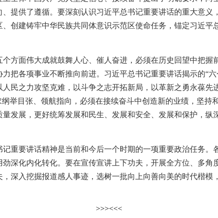
、提供了遵循。要深刻认识习近平总书记重要讲话的重大意义，坚
区、创建铸牢中华民族共同体意识示范区使命任务，锚定习近平
方面伟大成就鼓舞人心、催人奋进，必须在历史回望中把握前
协力把各项事业不断推向前进。习近平总书记重要讲话揭示的“六
以人民之力攻坚克难，以斗争之志开拓新局，以革新之勇永葆先
要求纲举目张、领航指向，必须在接续奋斗中创造新的业绩，坚持
质量发展，更好统筹发展和民生、发展和安全、发展和保护，纵深
重要讲话精神是当前和今后一个时期的一项重要政治任务。各
用劲深化内化转化。要在宣传宣讲上下功夫，开展全方位、多角
夫，深入挖掘报道感人事迹，选树一批向上向善向美的时代楷模
>>>
<<<