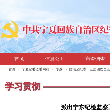
首 页
信息公开
审查调查
首页
>
宁夏纪委监委网站
>
专题
>
自治区纪委十三届四次全
学习贯彻
派出宁东纪检监察