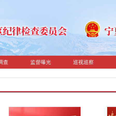
调查
监督曝光
巡视巡察