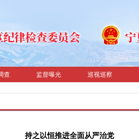
调查
监督曝光
巡视巡察
持之以恒推进全面从严治党