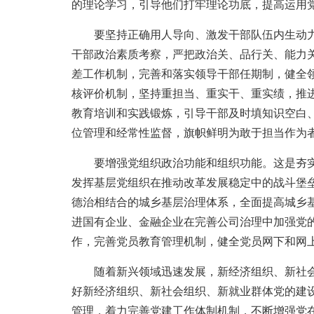
的理论学习，引导他们打牢理论功底，提高运用
要坚持正确用人导向、激发干部队伍内生动力和
干部政治素质考察，严把政治关、品行关、能力
差工作机制，完善和落实领导干部任期制，健全领
核评价机制，坚持重担当、重实干、重实绩，推
教育培训和实践锻炼，引导干部及时填知识空白
位管理和经常性监督，旗帜鲜明为敢于担当作为
要增强党组织政治功能和组织功能。这是夯实党
发挥基层党组织在推动改革发展稳定中的战斗堡
德治相结合的城乡基层治理体系，全面提高城乡
进国有企业、金融企业在完善公司治理中加强党
作，完善党员教育管理机制，健全党员网下和网
随着新兴领域迅速发展，新经济组织、新社会组
好新经济组织、新社会组织、新就业群体党的建设
管理，着力完善党建工作体制机制，不断增强党