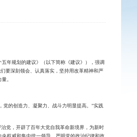
五年规划的建议》（以下简称《建议》），强调
我们要深刻领会、认真落实，坚持用改革精神和严
力量。
，党的创造力、凝聚力、战斗力明显提高。”实践
治党，开辟了百年大党自我革命新境界，为新时
中央权威和集中统一领导，严明党的政治纪律和政