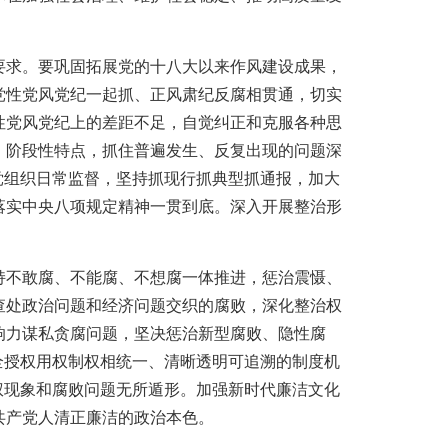
求。要巩固拓展党的十八大以来作风建设成果，
党性党风党纪一起抓、正风肃纪反腐相贯通，切实
性党风党纪上的差距不足，自觉纠正和克服各种思
、阶段性特点，抓住普遍发生、反复出现的问题深
党组织日常监督，坚持抓现行抓典型抓通报，加大
落实中央八项规定精神一贯到底。深入开展整治形
不敢腐、不能腐、不想腐一体推进，惩治震慑、
查处政治问题和经济问题交织的腐败，深化整治权
响力谋私贪腐问题，坚决惩治新型腐败、隐性腐
全授权用权制权相统一、清晰透明可追溯的制度机
权现象和腐败问题无所遁形。加强新时代廉洁文化
共产党人清正廉洁的政治本色。