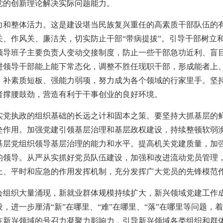
党的创新理论解决实际问题能力。
整体活力。这是建设堪当民族复兴重任的高素质干部队伍的有
关、作风关、廉洁关，切实防止干部“带病提拔”。引导干部树立
导班子主要负责人变动交接制度，防止一些干部急功近利、盲目蛮
进领导干部能上能下常态化，调整不胜任现职干部，形成能者上
、补素质短板、强能力弱项，努力成为各个领域的行家里手。坚
者撑腰鼓劲，营造有利于干事创业的良好环境。
执政的组织基础的长远之计和固本之策。要坚持大抓基层的鲜
垒作用。加强党建引领基层治理和基层政权建设，持续整顿软弱
基层党组织领导基层治理的能力和水平。提高机关党建质量，加
的领导。从严从实抓好党员队伍建设，加强和改进流动党员管理
上、平时和应急的作用发挥机制，充分发挥广大党员的先锋模范
织大量涌现，新就业群体规模持续扩大，新兴领域党建工作成
，进一步厘清“新”在哪里、“难”在哪里、“落”在哪里等问题
在新兴领域的号召力凝聚力影响力，引导新兴领域各类组织和群