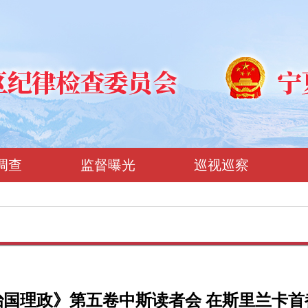
调查
监督曝光
巡视巡察
治国理政》第五卷中斯读者会 在斯里兰卡首